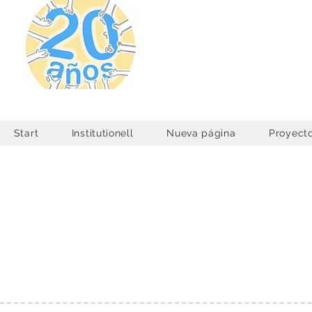
Corporación
Juntos Construimos un 
Start
Institutionell
Nueva página
Proyect
Träume zu Hause
ITINERIERENDE