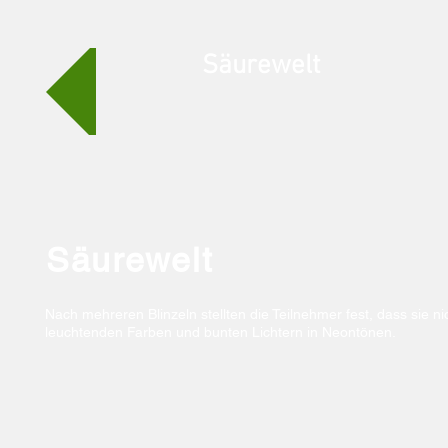
Säurewelt
Säurewelt
Nach mehreren Blinzeln stellten die Teilnehmer fest, dass sie n
leuchtenden Farben und bunten Lichtern in Neontönen.